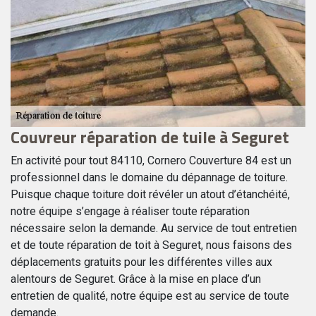
Couvreur réparation de tuile à Seguret
D
S
En activité pour tout 84110, Cornero Couverture 84 est un
professionnel dans le domaine du dépannage de toiture.
Un
Puisque chaque toiture doit révéler un atout d’étanchéité,
ma
notre équipe s’engage à réaliser toute réparation
e
s
nécessaire selon la demande. Au service de tout entretien
ce
et de toute réparation de toit à Seguret, nous faisons des
no
une
déplacements gratuits pour les différentes villes aux
qu
alentours de Seguret. Grâce à la mise en place d’un
et
entretien de qualité, notre équipe est au service de toute
Se
ous
demande.
é