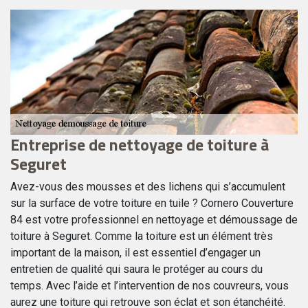
Entreprise de nettoyage de toiture à
D
Seguret
S
Avez-vous des mousses et des lichens qui s’accumulent
Av
sur la surface de votre toiture en tuile ? Cornero Couverture
Co
a
84 est votre professionnel en nettoyage et démoussage de
ne
toiture à Seguret. Comme la toiture est un élément très
no
important de la maison, il est essentiel d’engager un
en
t
entretien de qualité qui saura le protéger au cours du
su
te
temps. Avec l’aide et l’intervention de nos couvreurs, vous
me
aurez une toiture qui retrouve son éclat et son étanchéité.
fo