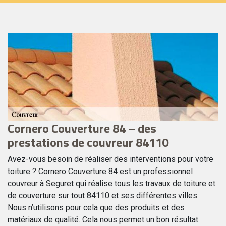
Cornero Couverture 84 – des
T
prestations de couvreur 84110
e
En
co
Avez-vous besoin de réaliser des interventions pour votre
ré
toiture ? Cornero Couverture 84 est un professionnel
pe
ré
couvreur à Seguret qui réalise tous les travaux de toiture et
él
de couverture sur tout 84110 et ses différentes villes.
ch
Nous n’utilisons pour cela que des produits et des
pl
matériaux de qualité. Cela nous permet un bon résultat.