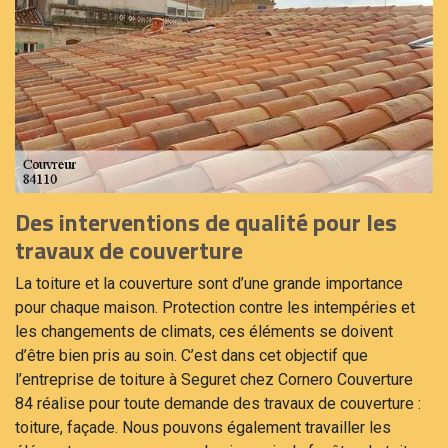
Des interventions de qualité pour les
travaux de couverture
La toiture et la couverture sont d’une grande importance
pour chaque maison. Protection contre les intempéries et
les changements de climats, ces éléments se doivent
d’être bien pris au soin. C’est dans cet objectif que
l’entreprise de toiture à Seguret chez Cornero Couverture
84 réalise pour toute demande des travaux de couverture :
toiture, façade. Nous pouvons également travailler les