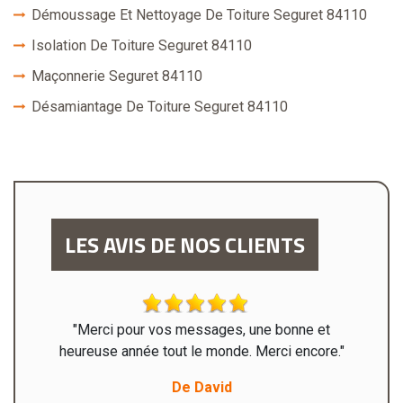
Démoussage Et Nettoyage De Toiture Seguret 84110
Isolation De Toiture Seguret 84110
Maçonnerie Seguret 84110
Désamiantage De Toiture Seguret 84110
LES AVIS DE NOS CLIENTS
x de
"Merci pour vos messages, une bonne et
"J’ai
t à la
heureuse année tout le monde. Merci encore."
travaux 
nde ce
très
De David