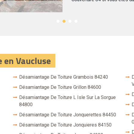
e en Vaucluse
Désamiantage De Toiture Grambois 84240
D
V
Désamiantage De Toiture Grillon 84600
D
Désamiantage De Toiture L Isle Sur La Sorgue
84800
D
Désamiantage De Toiture Jonquerettes 84450
D
G
Désamiantage De Toiture Jonquieres 84150
D