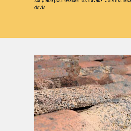
sur place pour évaluer les travaux. Cela est né
devis.
es en place
norme pour
 à la lettre.
vont respecter le
 la combinaison,
s pour le
retirer le
que la poussière