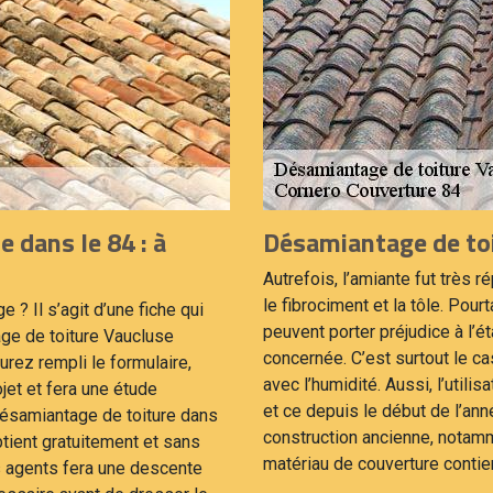
 dans le 84 : à
Désamiantage de toi
Autrefois, l’amiante fut très 
le fibrociment et la tôle. Pourt
 ? Il s’agit d’une fiche qui
peuvent porter préjudice à l’
ge de toiture Vaucluse
concernée. C’est surtout le ca
rez rempli le formulaire,
avec l’humidité. Aussi, l’utili
jet et fera une étude
et ce depuis le début de l’an
désamiantage de toiture dans
construction ancienne, notammen
btient gratuitement et sans
matériau de couverture contien
 agents fera une descente