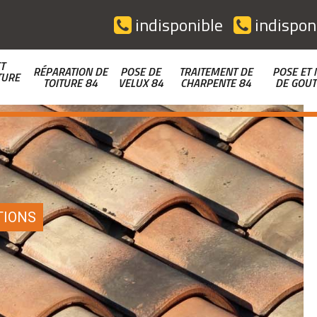
indisponible
indispon
T
RÉPARATION DE
POSE DE
TRAITEMENT DE
POSE ET 
TURE
TOITURE 84
VELUX 84
CHARPENTE 84
DE GOUT
TIONS