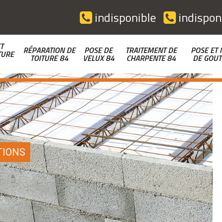
indisponible
indispon
T
RÉPARATION DE
POSE DE
TRAITEMENT DE
POSE ET 
TURE
TOITURE 84
VELUX 84
CHARPENTE 84
DE GOUT
TIONS