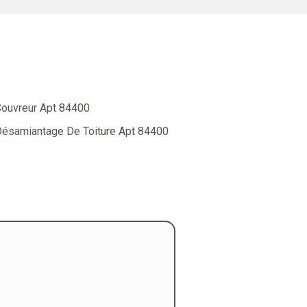
ouvreur Apt 84400
ésamiantage De Toiture Apt 84400
"L’entreprise Cornero a effectué