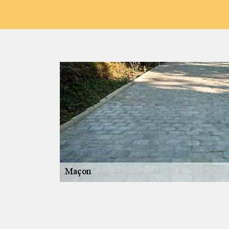
 Apt
. Sans oublier
les, couleurs et
s plus réputés
eler des maçons
 d'erreur.
chez vous pour