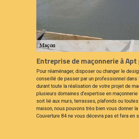
Entreprise de maçonnerie à Apt 
Pour réaménager, disposer ou changer le design 
conseillé de passer par un professionnel dans
durant toute la réalisation de votre projet de 
plusieurs domaines d’expertise en maçonnerie 
soit lié aux murs, terrasses, plafonds ou toutes
maison, nous pouvons très bien vous donner la 
Couverture 84 ne vous décevra pas et fera en so