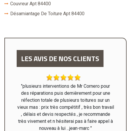
Couvreur Apt 84400
Désamiantage De Toiture Apt 84400
LES AVIS DE NOS CLIENTS
l'écoute.
"plusieurs interventions de Mr Cornero pour
"Mr
été fort
des réparations puis dernièrement pour une
rénov
hantier
réfection totale de plusieurs toitures sur un
haute
i pour
vieux mas : prix très compétitif , très bon travail
Pontet. "
, délais et devis respectés , je recommande
très vivement et n hésiterai pas à faire appel à
nouveau à lui ...jean-marc "