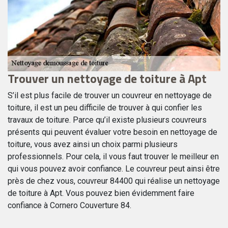
Trouver un nettoyage de toiture à Apt
N
A
S’il est plus facile de trouver un couvreur en nettoyage de
toiture, il est un peu difficile de trouver à qui confier les
84
Co
travaux de toiture. Parce qu’il existe plusieurs couvreurs
en
présents qui peuvent évaluer votre besoin en nettoyage de
ui
da
toiture, vous avez ainsi un choix parmi plusieurs
a
84
professionnels. Pour cela, il vous faut trouver le meilleur en
qu
qui vous pouvez avoir confiance. Le couvreur peut ainsi être
vo
près de chez vous, couvreur 84400 qui réalise un nettoyage
gr
de toiture à Apt. Vous pouvez bien évidemment faire
pr
confiance à Cornero Couverture 84.
nt
ég
t