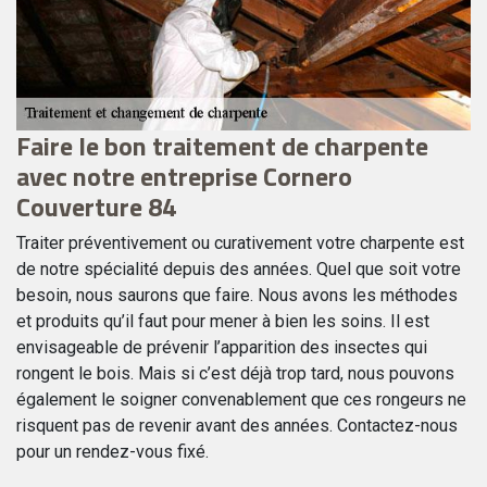
x
Faire le bon traitement de charpente
L
avec notre entreprise Cornero
C
Couverture 84
Fa
tr
Traiter préventivement ou curativement votre charpente est
po
nt
de notre spécialité depuis des années. Quel que soit votre
No
besoin, nous saurons que faire. Nous avons les méthodes
sé
et produits qu’il faut pour mener à bien les soins. Il est
ag
envisageable de prévenir l’apparition des insectes qui
po
rongent le bois. Mais si c’est déjà trop tard, nous pouvons
gr
ité
également le soigner convenablement que ces rongeurs ne
di
risquent pas de revenir avant des années. Contactez-nous
pour un rendez-vous fixé.