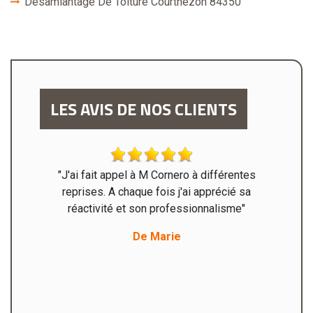
Désamiantage De Toiture Courthezon 84350
LES AVIS DE NOS CLIENTS
 travaux
"J'ai fait appel à M Cornero à différentes
"Mr C
faire
reprises. A chaque fois j'ai apprécié sa
maison
aiment
réactivité et son professionnalisme"
Travail 
ro et son
De Marie
isme "