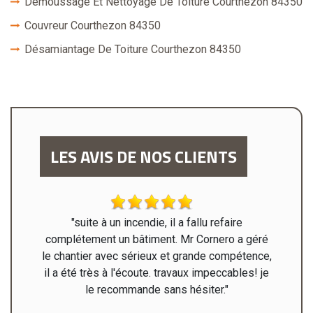
Démoussage Et Nettoyage De Toiture Courthezon 84350
Couvreur Courthezon 84350
Désamiantage De Toiture Courthezon 84350
LES AVIS DE NOS CLIENTS
ur les
"suite à un incendie, il a fallu refaire
"M. Corn
 j’ai été
complétement un bâtiment. Mr Cornero a géré
Le binô
uipe"
le chantier avec sérieux et grande compétence,
compét
il a été très à l'écoute. travaux impeccables! je
rendu
le recommande sans hésiter."
l'entret