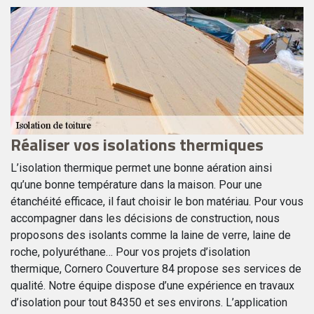
Réaliser vos isolations thermiques
E
C
d
L’isolation thermique permet une bonne aération ainsi
qu’une bonne température dans la maison. Pour une
Le
étanchéité efficace, il faut choisir le bon matériau. Pour vous
ty
e
accompagner dans les décisions de construction, nous
su
proposons des isolants comme la laine de verre, laine de
qu
-
roche, polyuréthane… Pour vos projets d’isolation
ré
es
thermique, Cornero Couverture 84 propose ses services de
Po
qualité. Notre équipe dispose d’une expérience en travaux
so
d’isolation pour tout 84350 et ses environs. L’application
ex