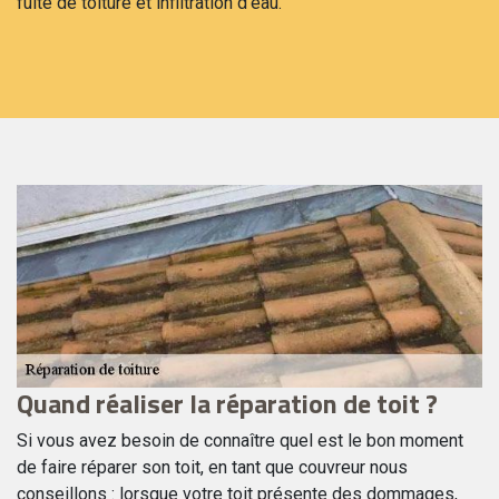
fuite de toiture et infiltration d’eau.
Quand réaliser la réparation de toit ?
R
V
Si vous avez besoin de connaître quel est le bon moment
de faire réparer son toit, en tant que couvreur nous
Dè
conseillons : lorsque votre toit présente des dommages,
es