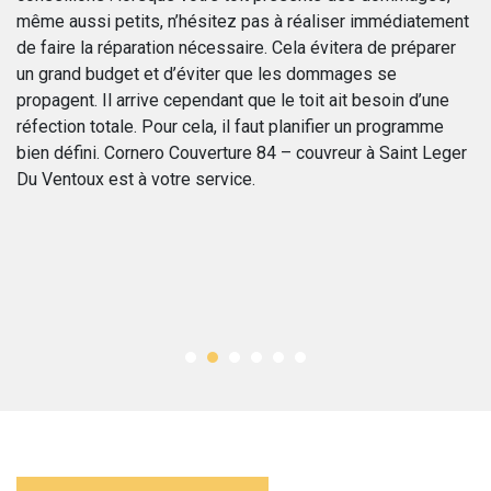
,
même aussi petits, n’hésitez pas à réaliser immédiatement
li
de faire la réparation nécessaire. Cela évitera de préparer
me
un grand budget et d’éviter que les dommages se
en
propagent. Il arrive cependant que le toit ait besoin d’une
fa
 À
réfection totale. Pour cela, il faut planifier un programme
ou
ice
bien défini. Cornero Couverture 84 – couvreur à Saint Leger
d’
Du Ventoux est à votre service.
ap
de
ser