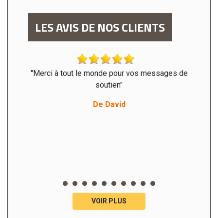
LES AVIS DE NOS CLIENTS
o pour
"Merci à tout le monde pour vos messages de
"Monsie
ur une
soutien"
sont
 sur un
intég
De David
n travail
satisfai
mmande
entre
 appel à
VOIR PLUS