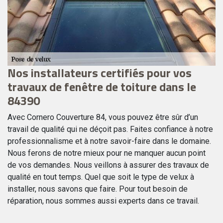
Nos installateurs certifiés pour vos
A
travaux de fenêtre de toiture dans le
s
84390
Si
 ne
No
Avec Cornero Couverture 84, vous pouvez être sûr d’un
ex
travail de qualité qui ne déçoit pas. Faites confiance à notre
de
professionnalisme et à notre savoir-faire dans le domaine.
pu
Nous ferons de notre mieux pour ne manquer aucun point
et
de vos demandes. Nous veillons à assurer des travaux de
 à
sp
qualité en tout temps. Quel que soit le type de velux à
n
no
installer, nous savons que faire. Pour tout besoin de
réparation, nous sommes aussi experts dans ce travail.