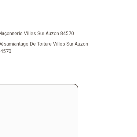
açonnerie Villes Sur Auzon 84570
ésamiantage De Toiture Villes Sur Auzon
84570
"Mr Cornero à effectué des travau