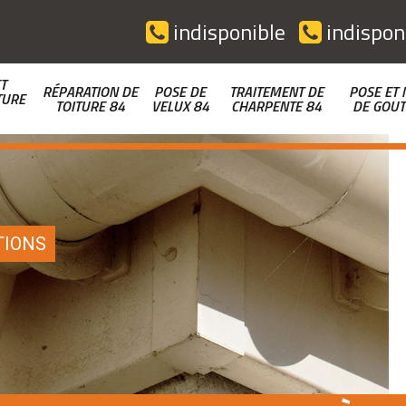
indisponible
indispon
T
RÉPARATION DE
POSE DE
TRAITEMENT DE
POSE ET 
TURE
TOITURE 84
VELUX 84
CHARPENTE 84
DE GOUT
TIONS