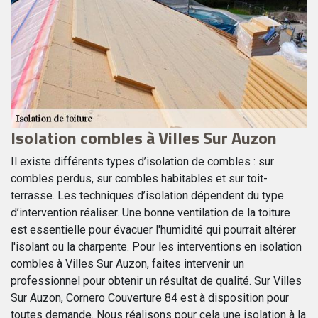
Isolation combles à Villes Sur Auzon
E
S
Il existe différents types d’isolation de combles : sur
combles perdus, sur combles habitables et sur toit-
Le
terrasse. Les techniques d’isolation dépendent du type
ty
d’intervention réaliser. Une bonne ventilation de la toiture
su
est essentielle pour évacuer l'humidité qui pourrait altérer
n
qu
l'isolant ou la charpente. Pour les interventions en isolation
ré
combles à Villes Sur Auzon, faites intervenir un
ce
Po
professionnel pour obtenir un résultat de qualité. Sur Villes
so
Sur Auzon, Cornero Couverture 84 est à disposition pour
ur
ex
toutes demande. Nous réalisons pour cela une isolation à la
is
Co