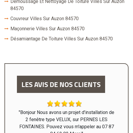
Démoussage Et Nettoyage De Toiture Villes Sur Auzon
84570
Couvreur Villes Sur Auzon 84570
Maçonnerie Villes Sur Auzon 84570
Désamiantage De Toiture Villes Sur Auzon 84570
LES AVIS DE NOS CLIENTS
treprise
"Bonjour Nous avons un projet d'installation de
"Mr C
2 fenêtre type VELUX, sur PERNES LES
maison
FONTAINES. Pouvez vous m'appeler au 07 87
Travail 