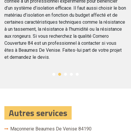
confiée à un professionnel expérimenté pour bénéficier
us
le
d’un système d’isolation efficace. Il faut aussi choisir le bon
e
is
matériau d’isolation en fonction du budget affecté et de
es
Co
certaines caractéristiques techniques comme la résistance
me
à un tassement, la résistance à l’humidité ou la résistance
on
ma
aux rongeurs. Si vous recherchez la qualité Cornero
Couverture 84 est un professionnel à contacter si vous
êtes à Beaumes De Venise. Faites-lui part de votre projet
et demandez le devis.
Autres services
Maçonnerie Beaumes De Venise 84190