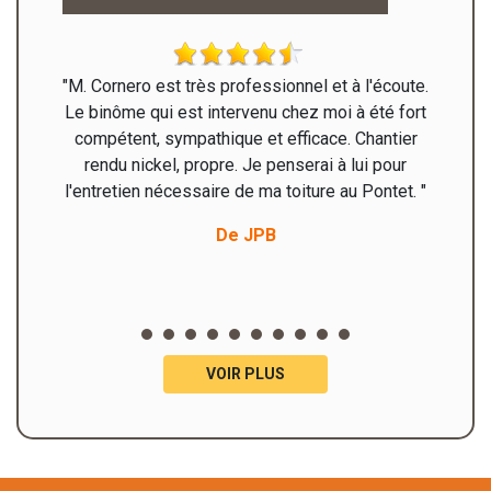
ages de
"M. Cornero est très professionnel et à l'écoute.
"Très c
Le binôme qui est intervenu chez moi à été fort
compétent, sympathique et efficace. Chantier
rendu nickel, propre. Je penserai à lui pour
l'entretien nécessaire de ma toiture au Pontet. "
De JPB
VOIR PLUS