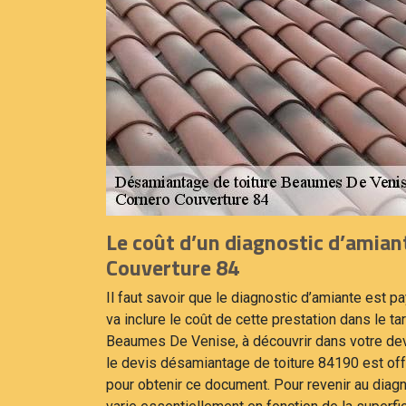
Le coût d’un diagnostic d’amian
Couverture 84
Il faut savoir que le diagnostic d’amiante est p
va inclure le coût de cette prestation dans le t
Beaumes De Venise, à découvrir dans votre devi
le devis désamiantage de toiture 84190 est off
pour obtenir ce document. Pour revenir au diagn