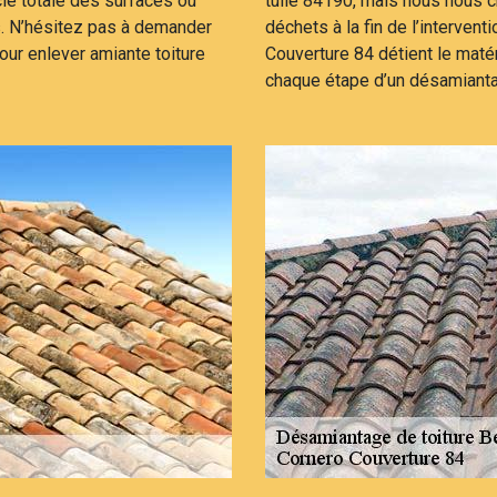
cie totale des surfaces où
tuile 84190, mais nous nous ch
s. N’hésitez pas à demander
déchets à la fin de l’intervent
our enlever amiante toiture
Couverture 84 détient le maté
chaque étape d’un désamiant