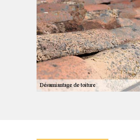
epuis des
aire hors pair.
quer pour
équipe se munira
 mission qui lui
d’amiante. Selon
nement, un
it l’action à
normes.