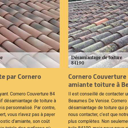
te par Cornero
Cornero Couverture 
amiante toiture à 
ayant. Cornero Couverture 84
Il est conseillé de contacter 
arif désamiantage de toiture à
Beaumes De Venise. Cornero C
s personnalisé. Par contre,
désamiantage de toiture qui p
ert, vous n’avez pas à payer
nous contacter, c’est que not
ostic d’amiante, son coût
plus complètes. Non seuleme