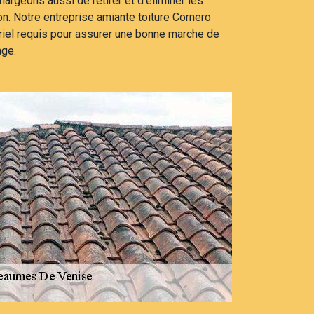
argeons aussi de retirer et d’éliminer les
ion. Notre entreprise amiante toiture Cornero
riel requis pour assurer une bonne marche de
age.