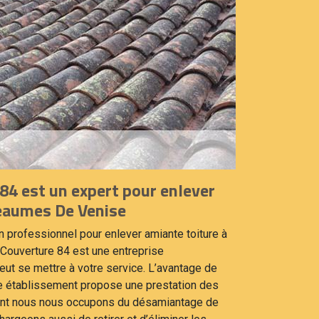
84 est un expert pour enlever
Beaumes De Venise
un professionnel pour enlever amiante toiture à
ouverture 84 est une entreprise
eut se mettre à votre service. L’avantage de
re établissement propose une prestation des
nt nous nous occupons du désamiantage de