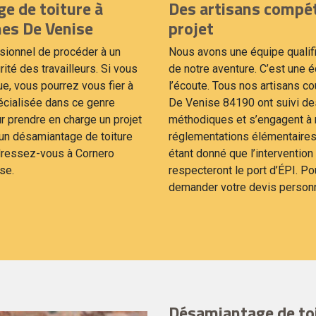
e de toiture à
Des artisans compé
es De Venise
projet
ssionnel de procéder à un
Nous avons une équipe qualif
rité des travailleurs. Si vous
de notre aventure. C’est une 
e, vous pourrez vous fier à
l’écoute. Tous nos artisans 
écialisée dans ce genre
De Venise 84190 ont suivi des
ur prendre en charge un projet
méthodiques et s’engagent à r
 un désamiantage de toiture
réglementations élémentaires.
adressez-vous à Cornero
étant donné que l’interventio
se.
respecteront le port d’ÉPI. Po
demander votre devis personn
Désamiantage de toi