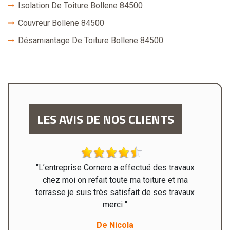
Isolation De Toiture Bollene 84500
Couvreur Bollene 84500
Désamiantage De Toiture Bollene 84500
LES AVIS DE NOS CLIENTS
ation de
"L’entreprise Cornero a effectué des travaux
"Monsie
 LES
chez moi on refait toute ma toiture et ma
sont
u 07 87
terrasse je suis très satisfait de ses travaux
intég
merci "
satisfai
entre
De Nicola