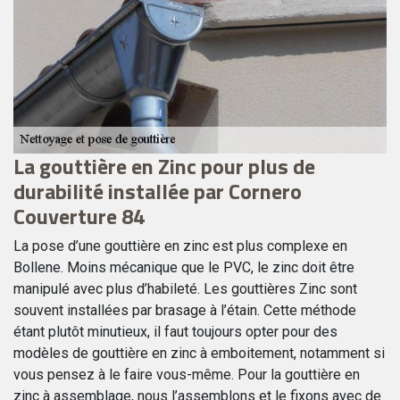
La gouttière en Zinc pour plus de
P
e
durabilité installée par Cornero
g
Couverture 84
C
La pose d’une gouttière en zinc est plus complexe en
Sp
r
Bollene. Moins mécanique que le PVC, le zinc doit être
pr
manipulé avec plus d’habileté. Les gouttières Zinc sont
au
e
souvent installées par brasage à l’étain. Cette méthode
vo
ro
étant plutôt minutieux, il faut toujours opter pour des
ré
modèles de gouttière en zinc à emboitement, notamment si
rè
vous pensez à le faire vous-même. Pour la gouttière en
vo
zinc à assemblage, nous l’assemblons et le fixons avec de
at