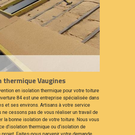
on thermique Vaugines
ention en isolation thermique pour votre toiture
verture 84 est une entreprise spécialisée dans
es et ses environs. Artisans à votre service
 ne cessons pas de vous réaliser un travail de
er la bonne isolation de votre toiture. Nous vous
e d’isolation thermique ou d’isolation de
 projet. Faites-nous parvenir votre demande,