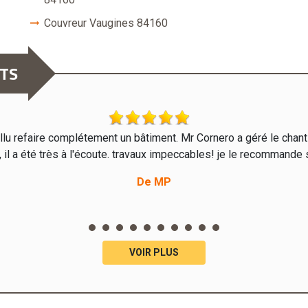
Couvreur Vaugines 84160
NTS
 fallu refaire complétement un bâtiment. Mr Cornero a géré le chan
il a été très à l'écoute. travaux impeccables! je le recommande s
De MP
VOIR PLUS