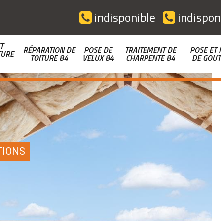
indisponible
indispon
T
RÉPARATION DE
POSE DE
TRAITEMENT DE
POSE ET 
TURE
TOITURE 84
VELUX 84
CHARPENTE 84
DE GOUT
TIONS