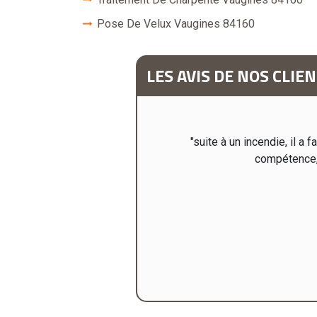
Pose De Velux Vaugines 84160
LES AVIS DE NOS CLIE
ction totale de plusieurs toitures
"suite à un incendie, il a
e recommande très vivement et n
compétence, 