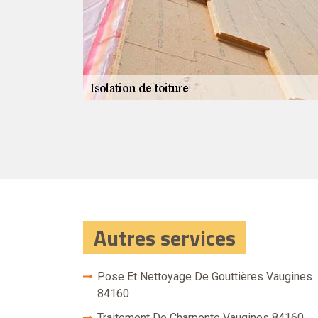
me d’isolation de
 système
gé. Pour que
 d’énergie,
 Couverture 84
’appeler pour
ui un devis.
Autres services
Pose Et Nettoyage De Gouttières Vaugines
84160
Traitement De Charpente Vaugines 84160