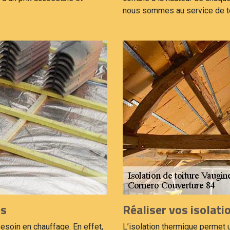
nous sommes au service de t
es
Réaliser vos isolat
besoin en chauffage. En effet,
L’isolation thermique permet 