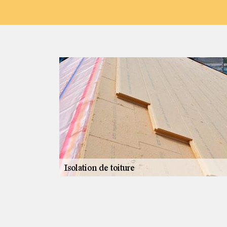
ro
n de la toiture
ous êtes à
 dans le choix
t les matériaux
thane, ou encore
e toiture et à
ssie, adressez-