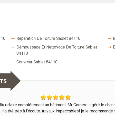
110
Réparation De Toiture Sablet 84110
M
Démoussage Et Nettoyage De Toiture Sablet
D
84110
Couvreur Sablet 84110
NTS
 fallu refaire complétement un bâtiment. Mr Cornero a géré le chan
il a été très à l'écoute. travaux impeccables! je le recommande s