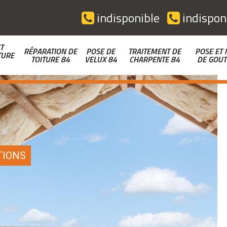
indisponible
indispon
T
RÉPARATION DE
POSE DE
TRAITEMENT DE
POSE ET 
TURE
TOITURE 84
VELUX 84
CHARPENTE 84
DE GOUT
TIONS