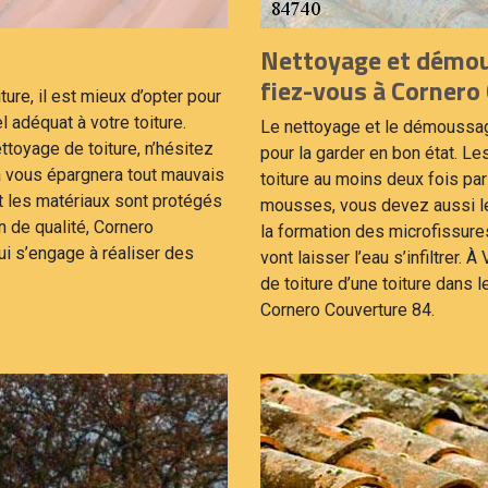
Nettoyage et démous
fiez-vous à Cornero
ure, il est mieux d’opter pour
 adéquat à votre toiture.
Le nettoyage et le démoussage
ttoyage de toiture, n’hésitez
pour la garder en bon état. L
a vous épargnera tout mauvais
toiture au moins deux fois pa
nt les matériaux sont protégés
mousses, vous devez aussi le
n de qualité, Cornero
la formation des microfissures
i s’engage à réaliser des
vont laisser l’eau s’infiltrer
de toiture d’une toiture dans 
Cornero Couverture 84.