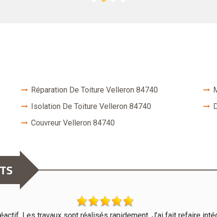
Réparation De Toiture Velleron 84740
M
Isolation De Toiture Velleron 84740
D
Couvreur Velleron 84740
NTS
actif. Les travaux sont réalisés rapidement. J’ai fait refaire intég