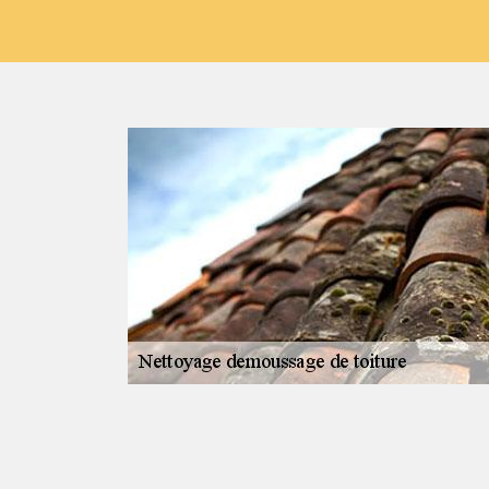
 réaliser ?
n moyenne, la
emande ainsi de
ut mieux laisser
qu’il est
 de faire
problèmes de
rès de chez