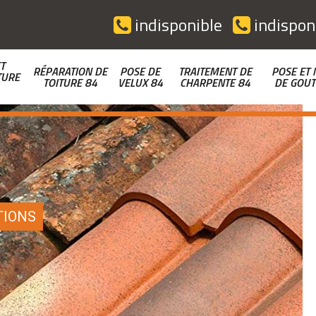
indisponible
indispon
T
RÉPARATION DE
POSE DE
TRAITEMENT DE
POSE ET 
TURE
TOITURE 84
VELUX 84
CHARPENTE 84
DE GOUT
TIONS