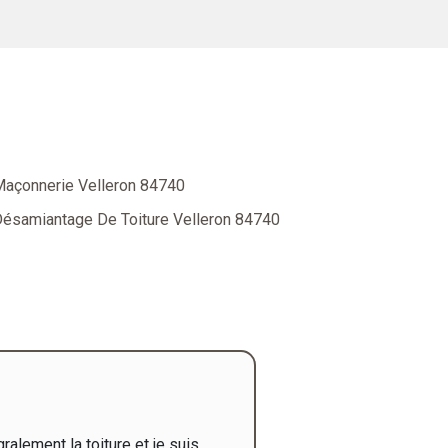
açonnerie Velleron 84740
ésamiantage De Toiture Velleron 84740
ralement la toiture et je suis
"Bonjour Nous avons un projet 