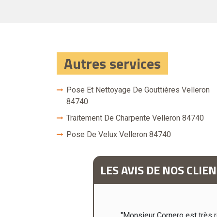
Autres services
Pose Et Nettoyage De Gouttières Velleron
84740
Traitement De Charpente Velleron 84740
Pose De Velux Velleron 84740
LES AVIS DE NOS CLIE
ction totale de plusieurs toitures
"Monsieur Cornero est très ré