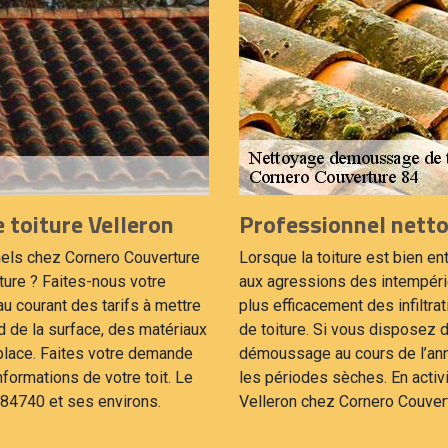
toiture Velleron
Professionnel netto
nels chez Cornero Couverture
Lorsque la toiture est bien ent
iture ? Faites-nous votre
aux agressions des intempérie
 courant des tarifs à mettre
plus efficacement des infiltrat
d de la surface, des matériaux
de toiture. Si vous disposez d’
 place. Faites votre demande
démoussage au cours de l’anné
nformations de votre toit. Le
les périodes sèches. En activi
 84740 et ses environs.
Velleron chez Cornero Couvert