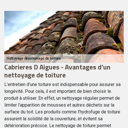
Cabrieres D Aigues - Avantages d’un
R
nettoyage de toiture
d
ro
L’entretien d’une toiture est indispensable pour assurer sa
Le
longévité. Pour cela, il est important de bien choisir le
dé
et
produit à utiliser. En effet, un nettoyage régulier permet de
de
limiter l’apparition de mousses et autres déchets sur la
ut
surface du toit. Les produits comme l’hydrofuge de toiture
pe
e
assurent la solidité de la couverture, et évitent sa
C’
détérioration précoce. Le nettoyage de toiture permet
ne