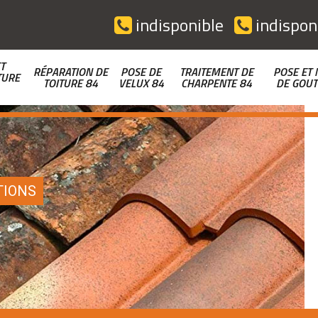
indisponible
indispon
T
RÉPARATION DE
POSE DE
TRAITEMENT DE
POSE ET 
TURE
TOITURE 84
VELUX 84
CHARPENTE 84
DE GOUT
TIONS