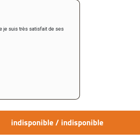
 je suis très satisfait de ses
"Merci pour v
indisponible
/
indisponible