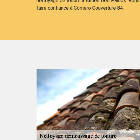
nettoyage de toiture à Althen Des Paluds. Vo
faire confiance à Cornero Couverture 84.
s
ours recommandée
es c’est une
u soir et de la
rition de mousses
au revêtement de
es. Pour toute
ise une
 environs.