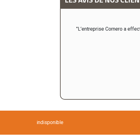
tégralement la toiture et je suis
"L’entreprise Cornero a effec
et professionnalisme "
indisponible