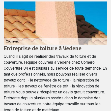
Entreprise de toiture à Vedene
Po
Co
Quand il s’agit de réaliser des travaux de toiture et de
po
couverture, l’équipe couvreur à Vedene chez Cornero
Couverture 84 est toujours au service de toute demande. En
Avez
tant que professionnels, nous pouvons réaliser divers
chan
travaux dont : - le nettoyage de toiture - la réparation de
pose
toiture - les travaux de fenêtre de toit - la rénovation de
reco
e
toiture Vous pouvez récupérez un devis gratuit couverture.
des
Présente depuis plusieurs années dans le domaine des
trav
travaux de couverture, notre équipe travaille sur tous les
couv
types de toiture et de matériaux.