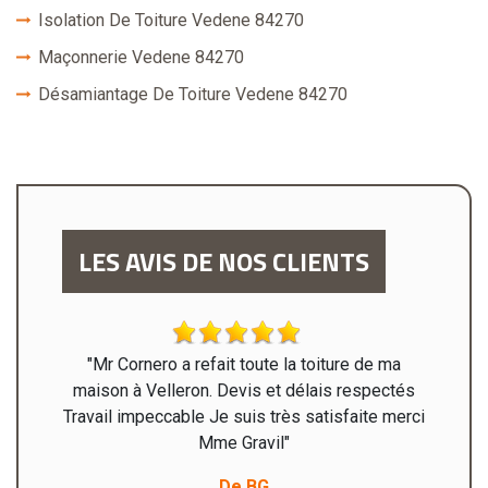
Isolation De Toiture Vedene 84270
Maçonnerie Vedene 84270
Désamiantage De Toiture Vedene 84270
LES AVIS DE NOS CLIENTS
'écoute.
"Mr Cornero a refait toute la toiture de ma
"Mer
été fort
maison à Velleron. Devis et délais respectés
heureus
hantier
Travail impeccable Je suis très satisfaite merci
i pour
Mme Gravil"
ontet. "
De BG