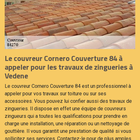
Le couvreur Cornero Couverture 84 à
appeler pour les travaux de zingueries à
Vedene
Le couvreur Cornero Couverture 84 est un professionnel à
appeler pour vos travaux sur toiture ou sur ses
accessoires. Vous pouvez lui confier aussi des travaux de
zingueries. Il dispose en effet une équipe de couvreurs
zingueurs qui a toutes les qualifications pour prendre en
charge une installation, une réparation ou un nettoyage de
gouttière. Il vous garantit une prestation de qualité si vous
sollicitez ses services. Contactez-le pour de plus amples