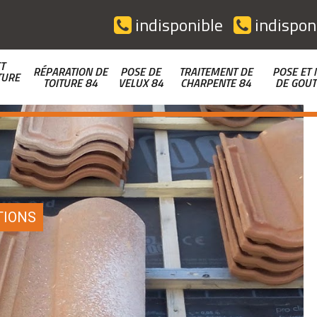
indisponible
indispon
T
RÉPARATION DE
POSE DE
TRAITEMENT DE
POSE ET 
TURE
TOITURE 84
VELUX 84
CHARPENTE 84
DE GOUT
TIONS