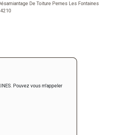
ésamiantage De Toiture Pernes Les Fontaines
84210
TAINES. Pouvez vous m'appeler
"J'ai fait appel à M Cornero 