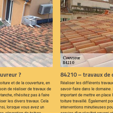
ouvreur ?
84210 – travaux de 
iture et de la couverture, en
Réaliser les différents trava
oin de réaliser de travaux de
savoir-faire dans le domaine. 
 étanche, n’hésitez pas à faire
important de mettre en place
ser les divers travaux. Cela
toiture travaillé. Également pou
insi, lorsque vous avez un
interventions minutieuses pour