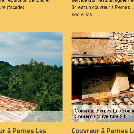
ure, réparation de toiture,
service d’un résultat aguerri e
ure (façade).
84 est un couvreur à Pernes L
ses villes.
ur à Pernes Les
Couvreur à Pernes L