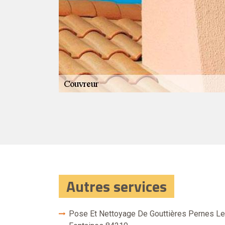
tion. Nous nous
et les divers
cheminée…) Grâce
 vous pouvez
tion ou réfection
l’installation ou
Autres services
Pose Et Nettoyage De Gouttières Pernes L