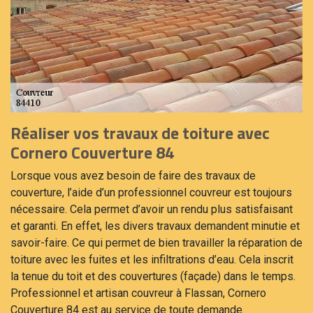
Réaliser vos travaux de toiture avec
Cornero Couverture 84
Lorsque vous avez besoin de faire des travaux de
couverture, l’aide d’un professionnel couvreur est toujours
nécessaire. Cela permet d’avoir un rendu plus satisfaisant
et garanti. En effet, les divers travaux demandent minutie et
savoir-faire. Ce qui permet de bien travailler la réparation de
toiture avec les fuites et les infiltrations d’eau. Cela inscrit
la tenue du toit et des couvertures (façade) dans le temps.
Professionnel et artisan couvreur à Flassan, Cornero
Couverture 84 est au service de toute demande.