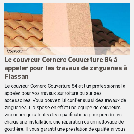
Le couvreur Cornero Couverture 84 à
D
appeler pour les travaux de zingueries à
Po
Flassan
Co
st
qu
le
Le couvreur Cornero Couverture 84 est un professionnel à
co
z
appeler pour vos travaux sur toiture ou sur ses
do
accessoires. Vous pouvez lui confier aussi des travaux de
de
zingueries. Il dispose en effet une équipe de couvreurs
di
zingueurs qui a toutes les qualifications pour prendre en
ré
on
charge une installation, une réparation ou un nettoyage de
Ce
gouttière. Il vous garantit une prestation de qualité si vous
e