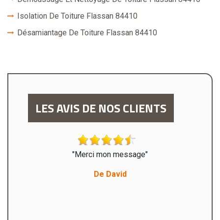
Isolation De Toiture Flassan 84410
Désamiantage De Toiture Flassan 84410
LES AVIS DE NOS CLIENTS
x de
"Merci mon message"
"Mer
t à la
heureu
De David
nde ce